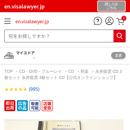
詳しくは
en.visalawyer.jp
こちら
0
en.visalawyer.jp
マイストア
変更
TOP
CD・DVD・ブルーレイ
CD
邦楽
永井龍雲 CD 3
枚セット 永井龍雲 3枚セット CD【公式オンラインショップ】
(995)