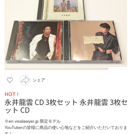
シェア
HOT !
永井龍雲 CD 3枚セット 永井龍雲 3枚セ
ット CD
※en.visalawyer.jp 限定モデル
YouTuberの皆様に商品の使い心地などをご紹介いただいておりま
す！