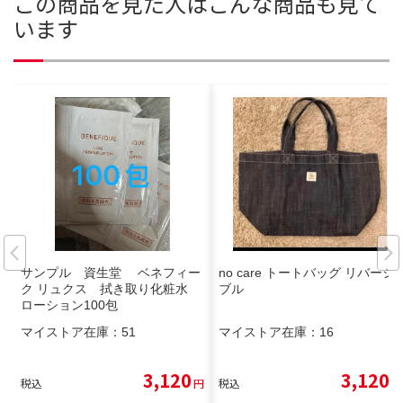
この商品を見た人はこんな商品も見て
います
サンプル 資生堂 ベネフィー
no care トートバッグ リバーシ
ク リュクス 拭き取り化粧水
ブル
ローション100包
マイストア在庫：
51
マイストア在庫：
16
3,120
3,120
税込
円
税込
円