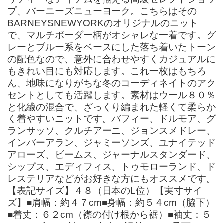
プ、バーニーズニューヨーク。こちらはその
BARNEYSNEWYORKのオリジナルのニット
で、マルチボーダー柄がオシャレな一着です。グ
レーとブルー系をベースにした落ち着いたトーン
の配色なので、意外に合わせやすくカジュアルに
もきれい目にも対応します。これ一枚はもちろ
ん、地味になりがちな冬のコーディネイトのアク
セントとしても活躍します。素材はウール８０％
と化繊の混合で、ざっくり編まれた軽くて柔らか
く着やすいニットです。バフィー、ドルモア、グ
ランサッソ、クルチアーニ、ジョンスメドレー、
インバーアラン、ジャミーソンズ、ユナイテッド
アローズ、ビームス、ジャーナルスタンダード、
シップス、エディフィス、トゥモローランド、ド
レステリアなどがお好きな方にもオススメです。
【表記サイズ】４８（日本のL位）【実寸サイ
ズ】■肩幅：約４７cm■身幅：約５４cm（脇下）
■着丈：６２cm（襟の付け根から裾）■袖丈：５