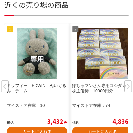
近くの売り場の商品
ミッフィー EDWIN ぬいぐる
ぽちゃマンさん専用コシダカ
み デニム
株主優待 10000円分
マイストア在庫：
10
マイストア在庫：
74
3,432
4,836
税込
円
税込
円
カートに入れる
カートに入れる