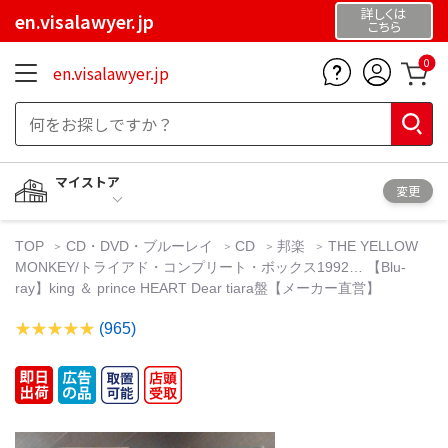
詳しくは
en.visalawyer.jp
こちら
0
en.visalawyer.jp
マイストア
変更
TOP
CD・DVD・ブルーレイ
CD
邦楽
THE YELLOW
MONKEY/トライアド・コンプリート・ボックス1992… 【Blu-
ray】king ＆ prince HEART Dear tiara盤【メーカー直営】
(965)