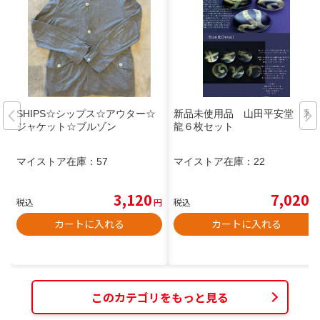
SHIPS☆シップス☆アウター☆
新品未使用品 山田平安堂 彩
ジャケット☆ブルゾン
龍６枚セット
マイストア在庫：
57
マイストア在庫：
22
3,120
7,020
税込
円
税込
円
カートに入れる
カートに入れる
このカテゴリをもっと見る