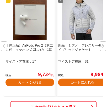
【純正品】AirPods Pro 2（第二
新品 ミズノ ブレスサーモハ
世代）イヤホン 左耳 のみ 片耳
イブリッドジャケット
マイストア在庫：
17
マイストア在庫：
81
9,734
9,984
税込
円
税込
円
カートに入れる
カートに入れる
このカテゴリをもっと見る