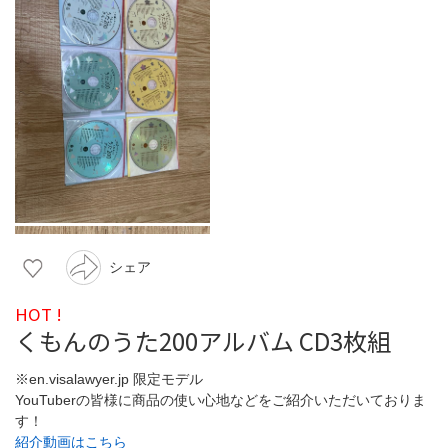
シェア
HOT !
くもんのうた200アルバム CD3枚組
※en.visalawyer.jp 限定モデル
YouTuberの皆様に商品の使い心地などをご紹介いただいておりま
す！
紹介動画はこちら