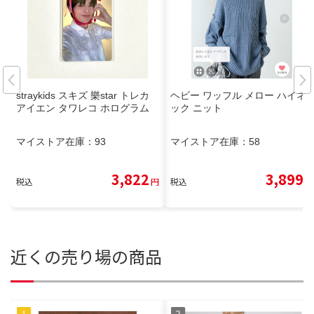
straykids スキズ 樂star トレカ
ヘビー ワッフル メロー ハイネ
アイエン タワレコ ホログラム
ック ニット
マイストア在庫：
93
マイストア在庫：
58
3,822
3,899
税込
円
税込
円
近くの売り場の商品