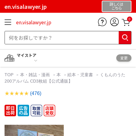
詳しくは
en.visalawyer.jp
こちら
0
en.visalawyer.jp
マイストア
変更
TOP
本・雑誌・漫画
本
絵本・児童書
くもんのうた
200アルバム CD3枚組【公式通販】
(476)