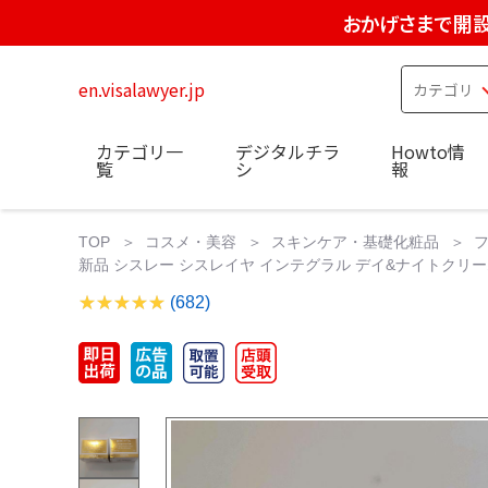
おかげさまで開設
en.visalawyer.jp
カテゴリ一
デジタルチラ
Howto情
覧
シ
報
TOP
コスメ・美容
スキンケア・基礎化粧品
新品 シスレー シスレイヤ インテグラル デイ&ナイトクリー
(682)