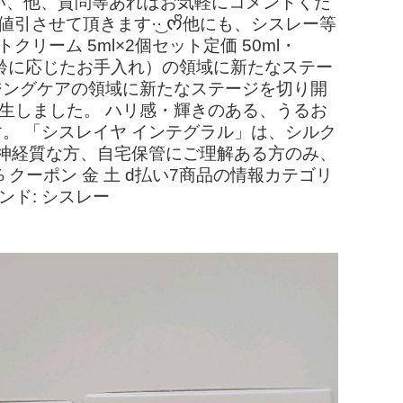
い、他、質問等あればお気軽にコメントくだ
お値引させて頂きます·͜· ︎︎ᰔᩚ他にも、シスレー等
クリーム 5ml×2個セット定価 50ml・
ア（年齢に応じたお手入れ）の領域に新たなステー
ジングケアの領域に新たなステージを切り開
生しました。 ハリ感・輝きのある、うるお
。 「シスレイヤ インテグラル」は、シルク
 神経質な方、自宅保管にご理解ある方のみ、
% クーポン 金 土 d払い7商品の情報カテゴリ
ンド: シスレー