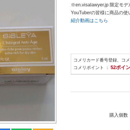
※en.visalawyer.jp 限定モ
YouTuberの皆様に商品
紹介動画はこちら
コメリカード番号登録、コ
52ポイ
コメリポイント ：
購入個数