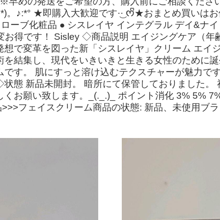
 ※早めの発送をご希望の方、購入前にご相談くださ
)。♪:*° ★即購入大歓迎です·͜· ︎︎ᰔᩚ★おまとめ買いは
ローブ化粧品 ● シスレイヤ インテグラル デイ&ナイト
、大変お得です！ Sisley ◇商品説明 エイジングケ
発想で変革を図った新「シスレイヤ」クリーム エイ
術を結集し、現代をいきいきと生きる女性のために誕
ムです。 肌にすっと溶け込むテクスチャーが魅力です
◇状態 新品未開封。 暗所にて保管しておりました。
願い致します。_(._.)_ ポイント消化 3% 5% 7
>>>フェイスクリーム商品の状態: 新品、未使用ブラ