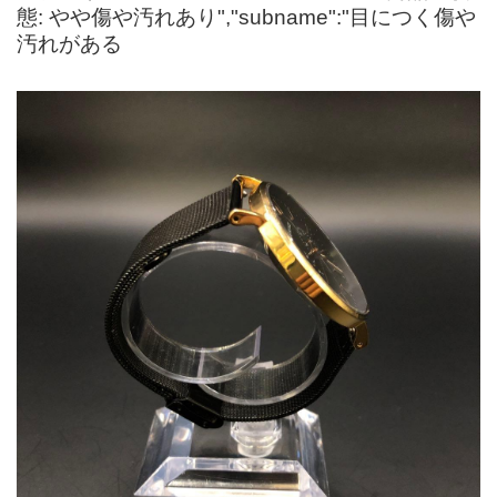
態: やや傷や汚れあり","subname":"目につく傷や
汚れがある