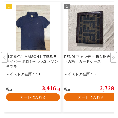
【定番色】MAISON KITSUNÉ
FENDI フェンディ 折り財布 ズ
ネイビー ポロシャツ XS メゾン
ッカ柄 カードケース
キツネ
マイストア在庫：
40
マイストア在庫：
5
3,416
3,728
税込
円
税込
円
カートに入れる
カートに入れる