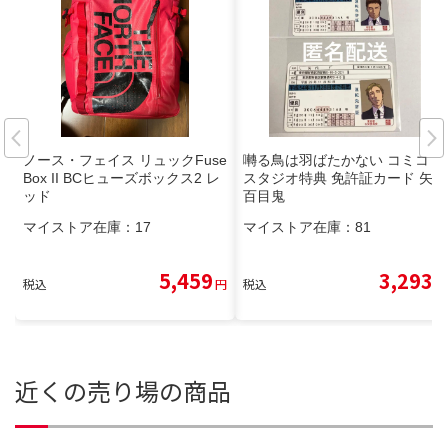
ノース・フェイス リュックFuse
囀る鳥は羽ばたかない コミコミ
Box II BCヒューズボックス2 レ
スタジオ特典 免許証カード 矢代
ッド
百目鬼
マイストア在庫：
17
マイストア在庫：
81
5,459
3,293
税込
円
税込
円
近くの売り場の商品