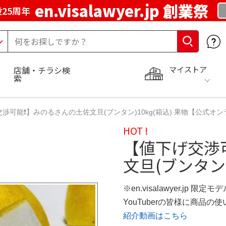
en.visalawyer.jp 創業祭
25周年
マイストア
店舗・チラシ検
索
渉可能❗️】みのるさんの土佐文旦(ブンタン)10kg(箱込) 果物【公式オ
HOT !
【値下げ交渉
文旦(ブンタン)
※en.visalawyer.jp 限定モ
YouTuberの皆様に商品
紹介動画はこちら