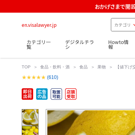
おかげさまで開設
en.visalawyer.jp
カテゴリ一
デジタルチラ
Howto情
覧
シ
報
TOP
食品・飲料・酒
食品
果物
【値下げ交
(610)