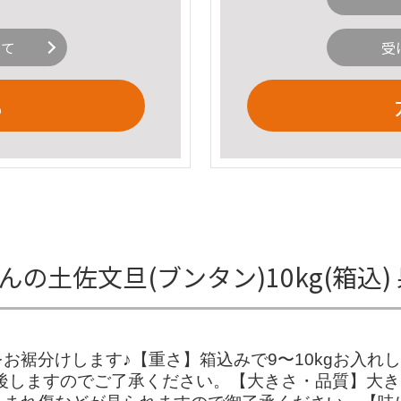
いて
受
る
んの土佐文旦(ブンタン)10kg(箱込
裾分けします♪【重さ】箱込みで9〜10kgお入れし
後しますのでご了承ください。【大きさ・品質】大きさ