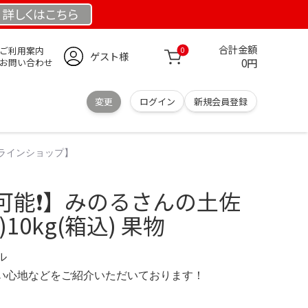
詳しくは
こちら
合計金額
ご利用案内
0
ゲスト様
0円
お問い合わせ
変更
ログイン
新規会員登録
ンラインショップ】
可能❗️】みのるさんの土佐
10kg(箱込) 果物
デル
の使い心地などをご紹介いただいております！