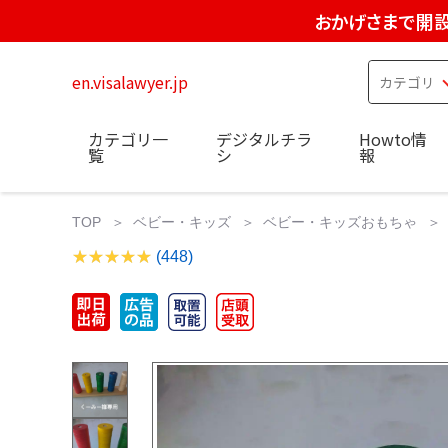
おかげさまで開設
en.visalawyer.jp
カテゴリ一
デジタルチラ
Howto情
覧
シ
報
TOP
ベビー・キッズ
ベビー・キッズおもちゃ
(448)