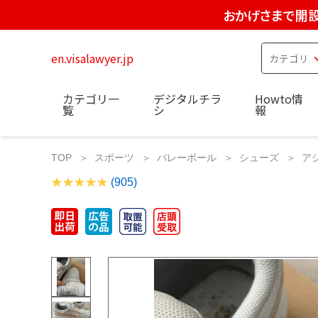
おかげさまで開設
en.visalawyer.jp
カテゴリ一
デジタルチラ
Howto情
覧
シ
報
TOP
スポーツ
バレーボール
シューズ
ア
(905)