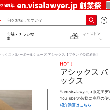
en.visalawyer.jp 創業祭
25周年
マイストア
店舗・チラシ検
索
シックス バレーボールシューズ アシックス【ブランド公式通販】
HOT !
アシックス バ
ックス
※en.visalawyer.jp 限定モ
YouTuberの皆様に商品
紹介動画はこちら