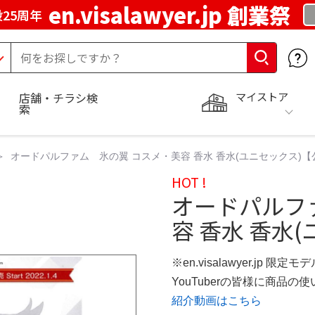
en.visalawyer.jp 創業祭
25周年
マイストア
店舗・チラシ検
索
オードパルファム 氷の翼 コスメ・美容 香水 香水(ユニセックス)
HOT !
オードパルフ
容 香水 香水
※en.visalawyer.jp 限定モ
YouTuberの皆様に商品
紹介動画はこちら