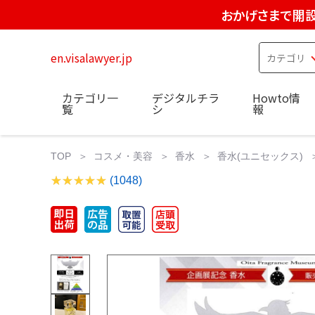
おかげさまで開設
en.visalawyer.jp
カテゴリ一
デジタルチラ
Howto情
覧
シ
報
TOP
コスメ・美容
香水
香水(ユニセックス)
(1048)