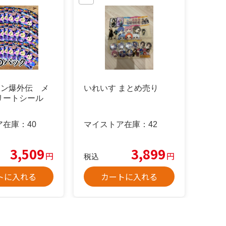
マン爆外伝 メ
いれいす まとめ売り
リートシール
ア在庫：
40
マイストア在庫：
42
3,509
3,899
円
円
税込
トに入れる
カートに入れる