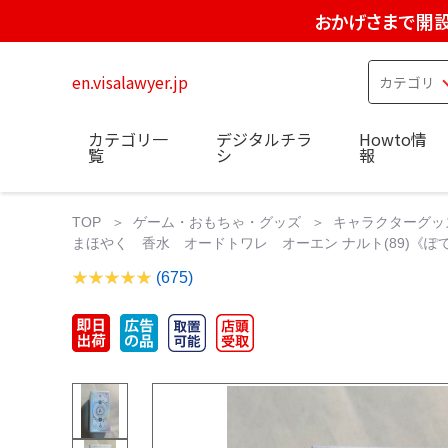
おかげさまで開設
en.visalawyer.jp
カテゴリ一
デジタルチラ
Howto情
覧
シ
報
TOP
ゲーム・おもちゃ・グッズ
キャラクターグッ
まほやく 香水 オードトワレ オーエン ナルト(89)《
(675)