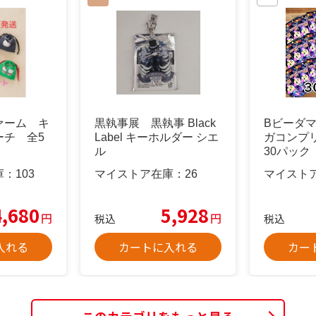
ァーム キ
黒執事展 黒執事 Black
Bビーダ
ーチ 全5
Label キーホルダー シエ
ガコンプ
ル
30パック
庫：
103
マイストア在庫：
26
マイスト
4,680
5,928
円
円
税込
税込
入れる
カートに入れる
カー