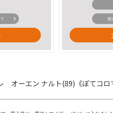
いて
受
る
 オーエン ナルト(89)《ぽてコロ