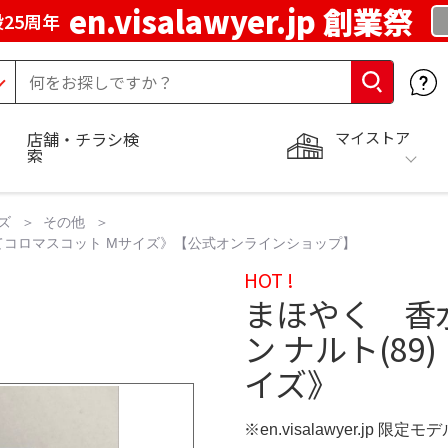
en.visalawyer.jp 創業祭
25周年
マイストア
店舗・チラシ検
索
ズ
その他
ぽてコロマスコット Mサイズ》【公式オンラインショップ】
HOT !
まほやく 香
ン ナルト(8
イズ》
※en.visalawyer.jp 限定モ