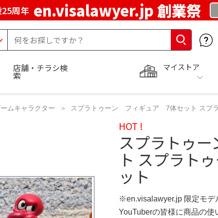
en.visalawyer.jp 創業祭
25周年
マイストア
店舗・チラシ検
索
ゲームキャラクター
スプラトゥーン フィギュア 7体セット スプ
HOT !
スプラトゥー
ト スプラト
ット
※en.visalawyer.jp 限定モ
YouTuberの皆様に商品