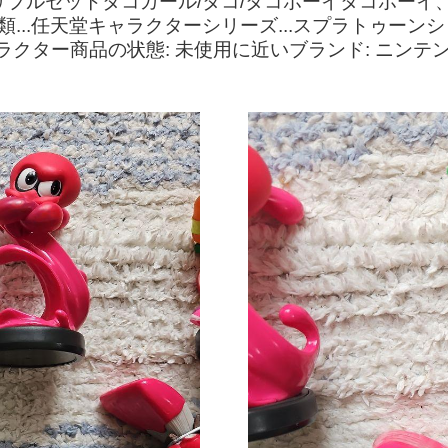
··トリプルセットタコガール/タコ/タコボーイタコボ
類...任天堂キャラクターシリーズ...スプラトゥー
ャラクター商品の状態: 未使用に近いブランド: ニンテ