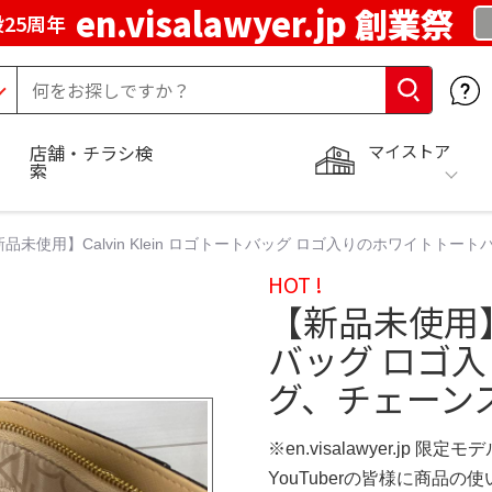
en.visalawyer.jp 創業祭
25周年
マイストア
店舗・チラシ検
索
新品未使用】Calvin Klein ロゴトートバッグ ロゴ入りのホワイト
HOT !
【新品未使用】C
バッグ ロゴ
グ、チェーン
※en.visalawyer.jp 限定モ
YouTuberの皆様に商品