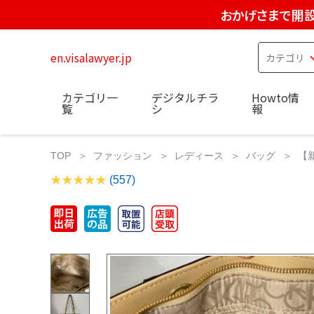
おかげさまで開設
en.visalawyer.jp
カテゴリ一
デジタルチラ
Howto情
覧
シ
報
TOP
ファッション
レディース
バッグ
【
(557)