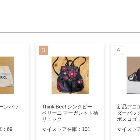
ムーンバッ
Think Bee! シンクビー
新品アニ
ベリーニ マーガレット柄
ダーバッグ
リュック
ボスロゴ
グ
庫：
69
マイストア在庫：
101
マイスト