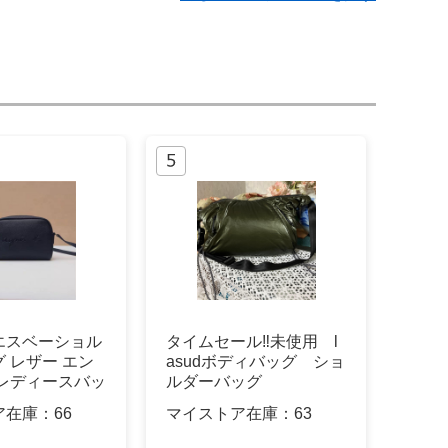
エスベーショル
タイムセール‼️未使用 l
 レザー エン
asudボディバッグ ショ
 レディースバッ
ルダーバッグ
ア在庫：
66
マイストア在庫：
63