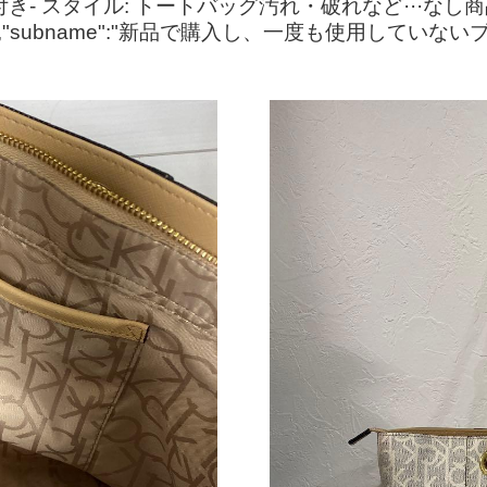
ーン付き- スタイル: トートバッグ汚れ・破れなど···な
,"subname":"新品で購入し、一度も使用していな