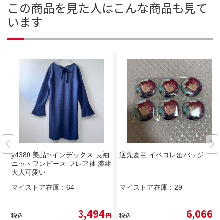
この商品を見た人はこんな商品も見て
います
y4380 美品✨インデックス 長袖
逆先夏目 イベコレ缶バッジ
ニットワンピース フレア袖 濃紺
大人可愛い
マイストア在庫：
64
マイストア在庫：
29
3,494
6,066
税込
円
税込
円