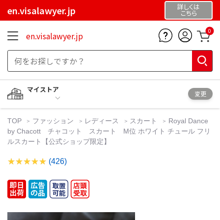
詳しくは
en.visalawyer.jp
こちら
0
en.visalawyer.jp
マイストア
変更
TOP
ファッション
レディース
スカート
Royal Dance
by Chacott チャコット スカート M位 ホワイト チュール フリ
ルスカート【公式ショップ限定】
(426)